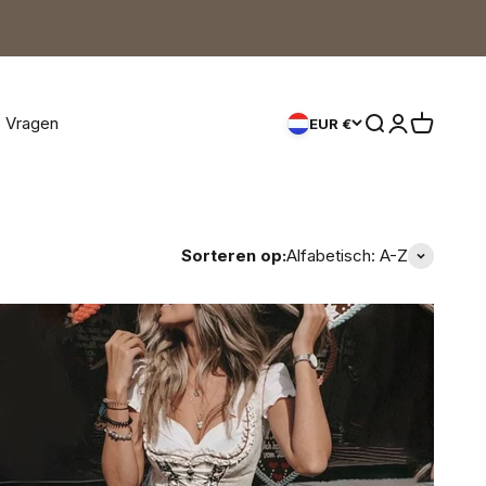
e Vragen
Zoeken openen
Accountpagi
Winkelwa
EUR €
Sorteren op:
Alfabetisch: A-Z