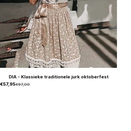
DIA - Klassieke traditionele jurk oktoberfest
Aanbiedingsprijs
€57,95
Normale prijs
€97,00