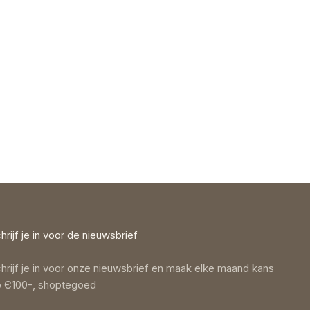
hrijf je in voor de nieuwsbrief
hrijf je in voor onze nieuwsbrief en maak elke maand kans
 Є100-, shoptegoed