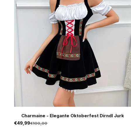
Charmaine - Elegante Oktoberfest Dirndl Jurk
Aanbiedingsprijs
€49,99
Normale prijs
€100,00