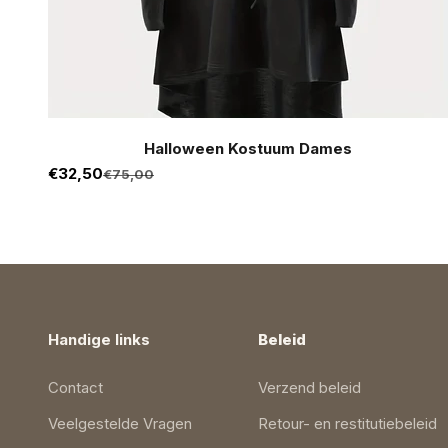
Halloween Kostuum Dames
Aanbiedingsprijs
€32,50
Normale prijs
€75,00
Handige links
Beleid
Contact
Verzend beleid
Veelgestelde Vragen
Retour- en restitutiebeleid