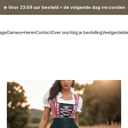
☀️ Voor 23:59 uur besteld = de volgende dag verzonden
age
Dames
Heren
Contact
Over ons
Volg je bestelling
Veelgesteld