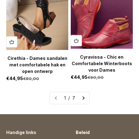
Cyravissa - Chic en
Cirethia - Dames sandalen
Comfortabele Winterboots
met comfortabele hak en
voor Dames
open ontwerp
Aanbiedingsprijs
€44,95
Normale prijs
€90,00
Aanbiedingsprijs
€44,95
Normale prijs
€80,00
1 / 7
Handige links
Beleid