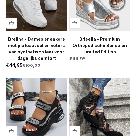
Brelina - Dames sneakers
Brisella - Premium
met plateauzool en veters
Orthopedische Sandalen
van synthetisch leer voor
Limited Edition
dagelijks comfort
Aanbiedingsprijs
€44,95
Aanbiedingsprijs
€44,95
Normale prijs
€100,00