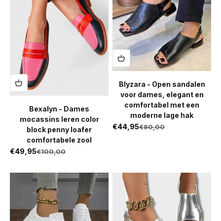
Blyzara - Open sandalen
voor dames, elegant en
comfortabel met een
Bexalyn - Dames
moderne lage hak
mocassins leren color
Aanbiedingsprijs
€44,95
Normale prijs
€80,00
block penny loafer
comfortabele zool
Aanbiedingsprijs
€49,95
Normale prijs
€100,00