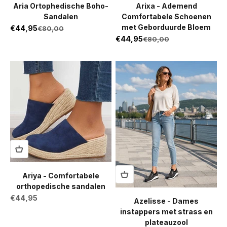
Aria Ortophedische Boho-
Arixa - Ademend
Sandalen
Comfortabele Schoenen
met Geborduurde Bloem
Aanbiedingsprijs
€44,95
Normale prijs
€80,00
Aanbiedingsprijs
€44,95
Normale prijs
€80,00
Ariya - Comfortabele
orthopedische sandalen
Aanbiedingsprijs
€44,95
Azelisse - Dames
instappers met strass en
plateauzool