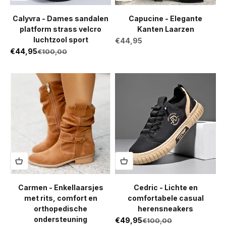
Calyvra - Dames sandalen
Capucine - Elegante
platform strass velcro
Kanten Laarzen
luchtzool sport
Aanbiedingsprijs
€44,95
Aanbiedingsprijs
€44,95
Normale prijs
€100,00
Carmen - Enkellaarsjes
Cedric - Lichte en
met rits, comfort en
comfortabele casual
orthopedische
herensneakers
ondersteuning
Aanbiedingsprijs
€49,95
Normale prijs
€100,00