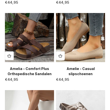
Aanbiedingsprijs
Aanbiedingsprijs
€44,95
€44,95
Amelia - Comfort Plus
Amelie - Casual
Orthopedische Sandalen
slipschoenen
Aanbiedingsprijs
Aanbiedingsprijs
€44,95
€44,95