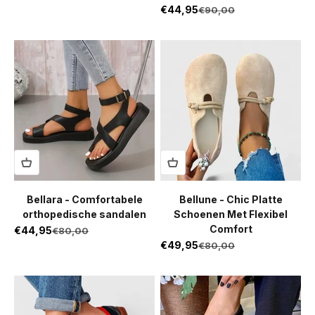
Aanbiedingsprijs
€44,95
Normale prijs
€90,00
Bellara - Comfortabele
Bellune - Chic Platte
orthopedische sandalen
Schoenen Met Flexibel
Comfort
Aanbiedingsprijs
€44,95
Normale prijs
€80,00
Aanbiedingsprijs
€49,95
Normale prijs
€80,00