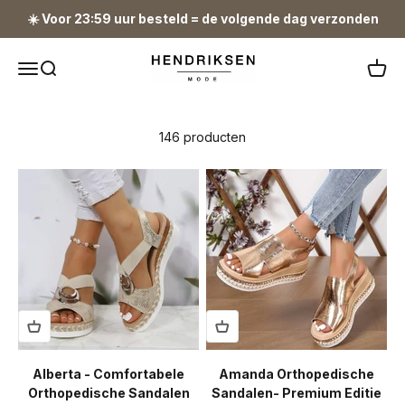
Naar inhoud
☀️ Voor 23:59 uur besteld = de volgende dag verzonden
Hendriksen Mode
Navigatiemenu openen
Zoeken openen
Winke
146 producten
Alberta - Comfortabele
Amanda Orthopedische
Orthopedische Sandalen
Sandalen- Premium Editie