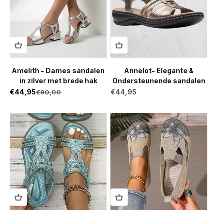
Amelith - Dames sandalen
Annelot- Elegante &
in zilver met brede hak
Ondersteunende sandalen
Aanbiedingsprijs
Aanbiedingsprijs
€44,95
Normale prijs
€44,95
€90,00