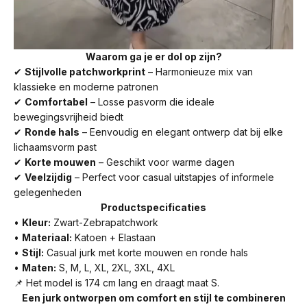
Waarom ga je er dol op zijn?
✔
Stijlvolle patchworkprint
– Harmonieuze mix van
klassieke en moderne patronen
✔
Comfortabel
– Losse pasvorm die ideale
bewegingsvrijheid biedt
✔
Ronde hals
– Eenvoudig en elegant ontwerp dat bij elke
lichaamsvorm past
✔
Korte mouwen
– Geschikt voor warme dagen
✔
Veelzijdig
– Perfect voor casual uitstapjes of informele
gelegenheden
Productspecificaties
•
Kleur:
Zwart-Zebrapatchwork
•
Materiaal:
Katoen + Elastaan
•
Stijl:
Casual jurk met korte mouwen en ronde hals
•
Maten:
S, M, L, XL, 2XL, 3XL, 4XL
📌 Het model is 174 cm lang en draagt maat S.
Een jurk ontworpen om comfort en stijl te combineren