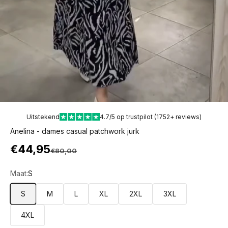
Uitstekend
4.7/5 op trustpilot (1752+ reviews)
Anelina - dames casual patchwork jurk
Aanbiedingsprijs
€44,95
Normale prijs
€80,00
Maat:
S
S
M
L
XL
2XL
3XL
4XL