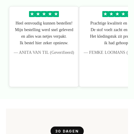
★
★
★
★
★
★
★
★
★
★
Heel eenvoudig kunnen bestellen!
Prachtige kwaliteit en pa
Mijn bestelling werd snel geleverd
De stof voelt zacht en lux
en alles was netjes verpakt.
Het kledingstuk zit precie
Ik bestel hier zeker opnieuw.
ik had gehoopt.
— ANITA VAN TIL (Geverifieerd)
— FEMKE LOOMANS (Gever
30 DAGEN