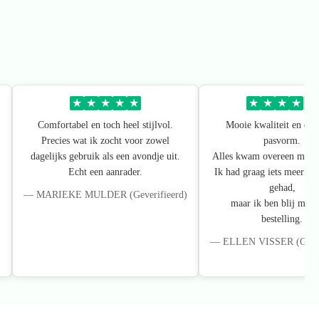
★
★
★
★
★
★
★
★
★
★
Comfortabel en toch heel stijlvol.
Mooie kwaliteit en een 
Precies wat ik zocht voor zowel
pasvorm.
dagelijks gebruik als een avondje uit.
Alles kwam overeen met de
Echt een aanrader.
Ik had graag iets meer kl
gehad,
— MARIEKE MULDER (Geverifieerd)
maar ik ben blij met 
bestelling.
)
— ELLEN VISSER (Gever