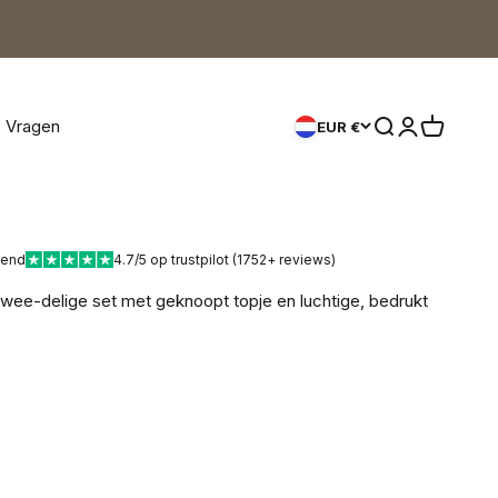
e Vragen
Zoeken openen
Accountpagi
Winkelwa
EUR €
kend
4.7/5 op trustpilot (1752+ reviews)
twee-delige set met geknoopt topje en luchtige, bedrukt
rijs
rijs