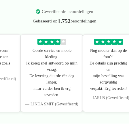
Geverifieerde beoordelingen
1.752
Gebaseerd op
beoordelingen
★
★
★
★
★
★
★
★
★
★
svorm!
Goede service en mooie
Nog mooier dan op de
e aan.
kleding.
foto's!
s zoals
Ik kreeg snel antwoord op mijn
De details zijn prachtig
vraag.
en
De levering duurde één dag
mijn bestelling was
ifieerd)
langer,
zorgvuldig
maar verder ben ik erg
verpakt. Erg tevreden!
tevreden.
— JARI B (Geverifieerd
— LINDA SMIT (Geverifieerd)