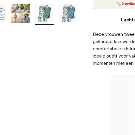
🏷
2 artik
Lucht
Deze vrouwen twee-d
geknoopt kan worde
comfortabele uitstra
ideale outfit voor 
momenten met een vl