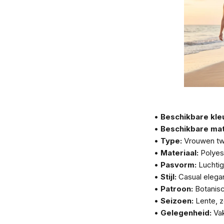
•
Beschikbare kle
•
Beschikbare mat
•
Type:
Vrouwen tw
•
Materiaal:
Polyes
•
Pasvorm:
Luchtig
•
Stijl:
Casual elega
•
Patroon:
Botanisc
•
Seizoen:
Lente, 
•
Gelegenheid:
Vak