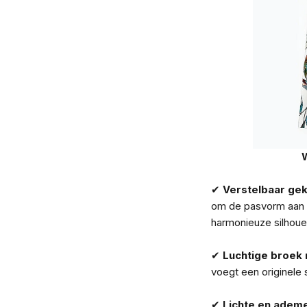
W
✔
Verstelbaar gek
om de pasvorm aan 
harmonieuze silhoue
✔
Luchtige broek 
voegt een originele st
✔
Lichte en ademe