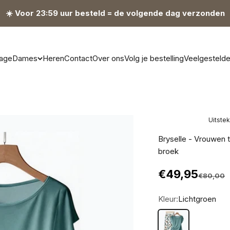
☀️ Voor 23:59 uur besteld = de volgende dag verzonden
age
Dames
Heren
Contact
Over ons
Volg je bestelling
Veelgesteld
Uitste
Bryselle - Vrouwen 
broek
Aanbiedingsp
€49,95
Normale p
€80,00
Kleur:
Lichtgroen
Lichtgroen