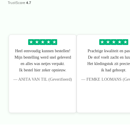
★
★
★
★
★
★
★
★
★
★
Heel eenvoudig kunnen bestellen!
Prachtige kwaliteit en pa
Mijn bestelling werd snel geleverd
De stof voelt zacht en lux
en alles was netjes verpakt.
Het kledingstuk zit precie
Ik bestel hier zeker opnieuw.
ik had gehoopt.
— ANITA VAN TIL (Geverifieerd)
— FEMKE LOOMANS (Gever