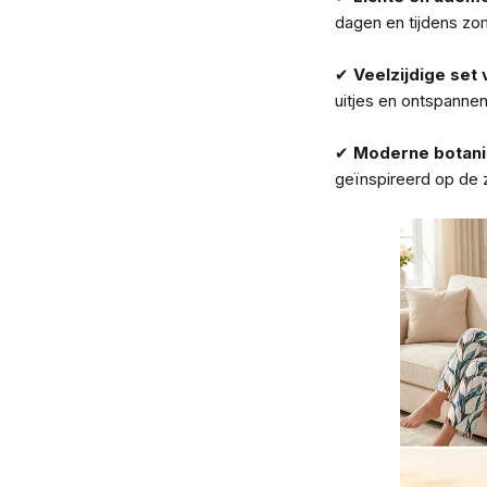
dagen en tijdens zom
✔
Veelzijdige set 
uitjes en ontspann
✔
Moderne botanis
geïnspireerd op de