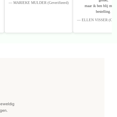
gehad,
— MARIEKE MULDER (Geverifieerd)
maar ik ben blij met 
bestelling.
)
— ELLEN VISSER (Gever
geweldig
agen.