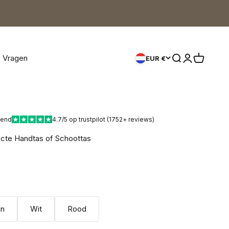
e Vragen
Zoeken openen
Accountpagi
Winkelwa
EUR €
kend
4.7/5 op trustpilot (1752+ reviews)
ecte Handtas of Schoottas
rijs
rijs
in
Wit
Rood