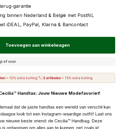
terug-garantie
ing binnen Nederland & België met PostNL
 met iDEAL, PayPal, Klarna & Bancontact
Toevoegen aan winkelwagen
p of voor
elen
= 10% extra korting
|
🏷
3 artikelen
= 15% extra korting
Cecilia™ Handtas: Jouw Nieuwe Modefavoriet!
emaal dat de juiste handtas een wereld van verschil kan
edaagse look tot een Instagram-waardige outfit! Laat ons
jouw nieuwe beste vriend: de Cecilia™ Handbag. Deze
s is ontworpen om alles aan te kunnen, net zoals jij!