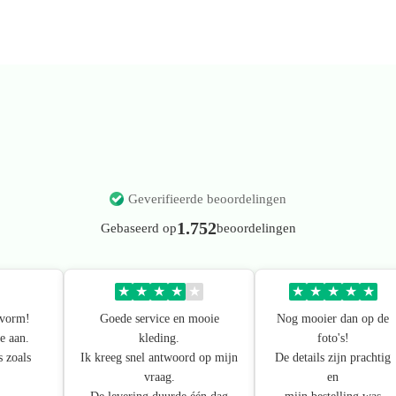
Geverifieerde beoordelingen
1.752
Gebaseerd op
beoordelingen
★
★
★
★
★
★
★
★
★
★
svorm!
Goede service en mooie
Nog mooier dan op de
e aan.
kleding.
foto's!
s zoals
Ik kreeg snel antwoord op mijn
De details zijn prachtig
vraag.
en