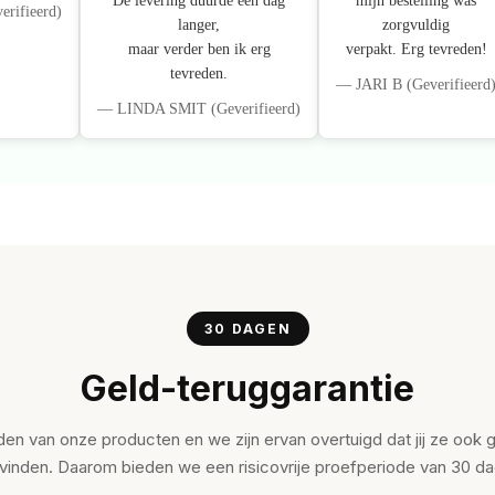
De levering duurde één dag
mijn bestelling was
ifieerd)
langer,
zorgvuldig
maar verder ben ik erg
verpakt. Erg tevreden!
tevreden.
— JARI B (Geverifieerd
— LINDA SMIT (Geverifieerd)
30 DAGEN
Geld-teruggarantie
den van onze producten en we zijn ervan overtuigd dat jij ze ook 
 vinden. Daarom bieden we een risicovrije proefperiode van 30 d