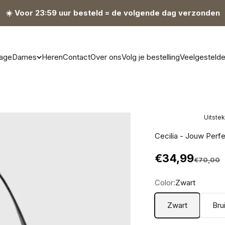
☀️ Voor 23:59 uur besteld = de volgende dag verzonden
age
Dames
Heren
Contact
Over ons
Volg je bestelling
Veelgesteld
Uitste
Cecilia - Jouw Perf
Aanbiedingsp
€34,99
Normale p
€70,00
Color:
Zwart
Zwart
Bru