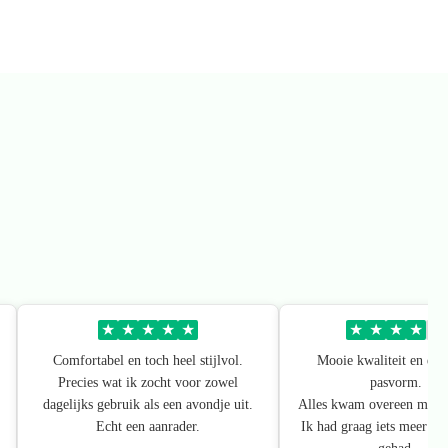
★
★
★
★
★
★
★
★
★
★
Comfortabel en toch heel stijlvol.
Mooie kwaliteit en een 
Precies wat ik zocht voor zowel
pasvorm.
dagelijks gebruik als een avondje uit.
Alles kwam overeen met de
Echt een aanrader.
Ik had graag iets meer kl