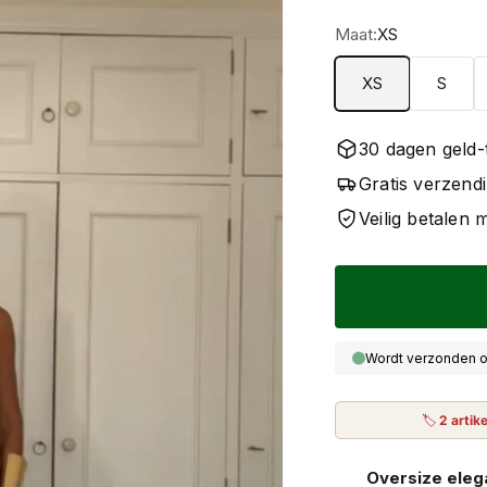
Maat:
XS
XS
S
30 dagen geld-
Gratis verzend
Veilig betalen
Wordt verzonden o
🏷
2 artik
Oversize elega