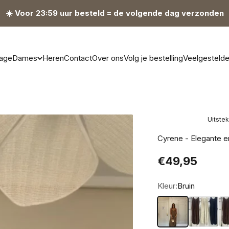
☀️ Voor 23:59 uur besteld = de volgende dag verzonden
age
Dames
Heren
Contact
Over ons
Volg je bestelling
Veelgesteld
Uitste
Cyrene - Elegante e
Aanbiedingsp
€49,95
Kleur:
Bruin
Bruin
Beige
Zw