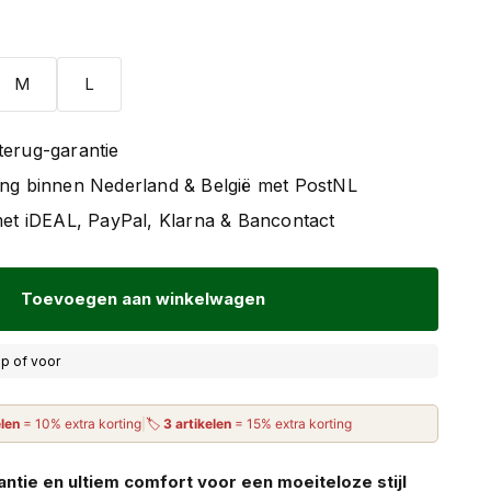
M
L
terug-garantie
ing binnen Nederland & België met PostNL
 met iDEAL, PayPal, Klarna & Bancontact
Toevoegen aan winkelwagen
p of voor
elen
= 10% extra korting
|
🏷
3 artikelen
= 15% extra korting
ntie en ultiem comfort voor een moeiteloze stijl