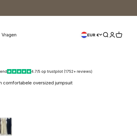
e Vragen
Zoeken openen
Accountpagi
Winkelwa
EUR €
kend
4.7/5 op trustpilot (1752+ reviews)
n comfortabele oversized jumpsuit
rijs
art