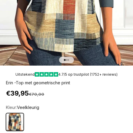
Naar artikel 1
Naar artikel 2
Naar artikel 3
Uitstekend
4.7/5 op trustpilot (1752+ reviews)
Erin -Top met geometrische print
Aanbiedingsprijs
€39,95
Normale prijs
€70,00
Kleur:
Veelkleurig
Veelkleurig