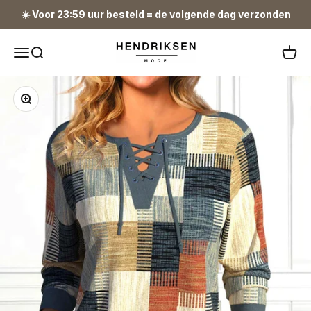
Naar inhoud
☀️ Voor 23:59 uur besteld = de volgende dag verzonden
Hendriksen Mode
Navigatiemenu openen
Zoeken openen
Winke
In-/uitzoomen