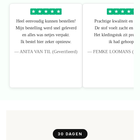
★
★
★
★
★
★
★
★
★
★
Heel eenvoudig kunnen bestellen!
Prachtige kwaliteit en pa
Mijn bestelling werd snel geleverd
De stof voelt zacht en lux
en alles was netjes verpakt.
Het kledingstuk zit precie
Ik bestel hier zeker opnieuw.
ik had gehoopt.
— ANITA VAN TIL (Geverifieerd)
— FEMKE LOOMANS (Gever
30 DAGEN