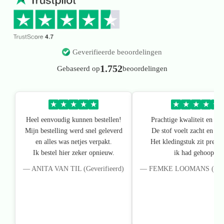
Geverifieerde beoordelingen
1.752
Gebaseerd op
beoordelingen
★
★
★
★
★
★
★
★
★
★
Heel eenvoudig kunnen bestellen!
Prachtige kwaliteit en pa
Mijn bestelling werd snel geleverd
De stof voelt zacht en lux
en alles was netjes verpakt.
Het kledingstuk zit precie
Ik bestel hier zeker opnieuw.
ik had gehoopt.
— ANITA VAN TIL (Geverifieerd)
— FEMKE LOOMANS (Gever