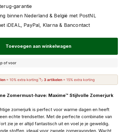
terug-garantie
ing binnen Nederland & België met PostNL
 met iDEAL, PayPal, Klarna & Bancontact
Toevoegen aan winkelwagen
p of voor
elen
= 10% extra korting
|
🏷
3 artikelen
= 15% extra korting
me Zomermust-have: Maxime™ Stijlvolle Zomerjurk
uchtige zomerjurk is perfect voor warme dagen en heeft
 een echte trendsetter. Met de perfecte combinatie van
 zie je er altijd fantastisch uit en voel je je geweldig.
de stoffen, ideaal voor zwoele zomeravonden. Wacht