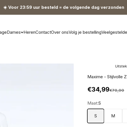
☀️ Voor 23:59 uur besteld = de volgende dag verzonden
age
Dames
Heren
Contact
Over ons
Volg je bestelling
Veelgesteld
Uitste
Maxime - Stijlvolle 
Aanbiedingsp
€34,99
Normale p
€70,00
Maat:
S
S
M