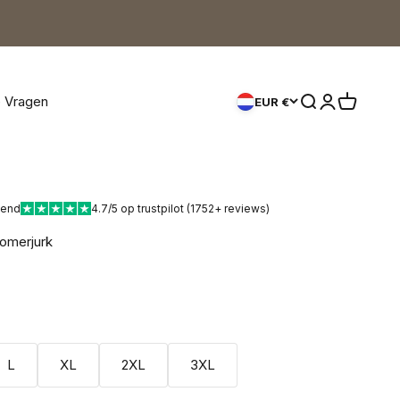
e Vragen
Zoeken openen
Accountpagi
Winkelwa
EUR €
kend
4.7/5 op trustpilot (1752+ reviews)
Zomerjurk
rijs
rijs
L
XL
2XL
3XL