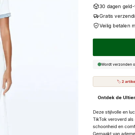
30 dagen geld-
Gratis verzend
Veilig betalen
Wordt verzonden o
🏷
2 artik
Ontdek de Ultie
Deze stijlvolle en l
TikTok veroverd als
schoonheid en comfort
Gemaakt van ademen