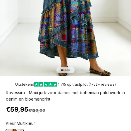
Naar artikel 1
Naar artikel 2
Naar artikel 3
Naar artikel 4
Naar artikel 5
Uitstekend
4.7/5 op trustpilot (1752+ reviews)
Rovessira - Maxi jurk voor dames met bohemian patchwork in
denim en bloemenprint
Aanbiedingsprijs
€59,95
Normale prijs
€120,00
Kleur:
Multikleur