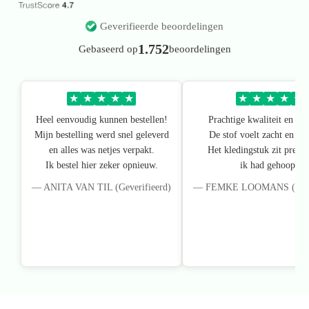
Geverifieerde beoordelingen
1.752
Gebaseerd op
beoordelingen
★
★
★
★
★
★
★
★
★
★
Heel eenvoudig kunnen bestellen!
Prachtige kwaliteit en pa
Mijn bestelling werd snel geleverd
De stof voelt zacht en lux
en alles was netjes verpakt.
Het kledingstuk zit precie
Ik bestel hier zeker opnieuw.
ik had gehoopt.
— ANITA VAN TIL (Geverifieerd)
— FEMKE LOOMANS (Gever