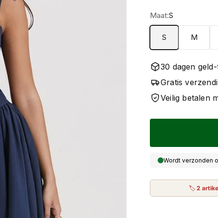
Maat:
S
S
M
30 dagen geld-
Gratis verzend
Veilig betalen
Wordt verzonden o
🏷
2 artik