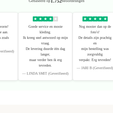
1.752
Gebaseerd op
beoordelingen
★
★
★
★
★
★
★
★
★
★
svorm!
Goede service en mooie
Nog mooier dan op de
e aan.
kleding.
foto's!
s zoals
Ik kreeg snel antwoord op mijn
De details zijn prachtig
vraag.
en
De levering duurde één dag
mijn bestelling was
ifieerd)
langer,
zorgvuldig
maar verder ben ik erg
verpakt. Erg tevreden!
tevreden.
— JARI B (Geverifieerd
— LINDA SMIT (Geverifieerd)