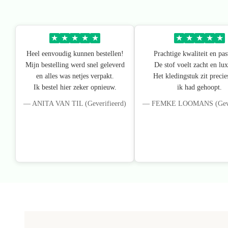
★
★
★
★
★
★
★
★
★
★
Heel eenvoudig kunnen bestellen!
Prachtige kwaliteit en pa
Mijn bestelling werd snel geleverd
De stof voelt zacht en lux
en alles was netjes verpakt.
Het kledingstuk zit precie
Ik bestel hier zeker opnieuw.
ik had gehoopt.
— ANITA VAN TIL (Geverifieerd)
— FEMKE LOOMANS (Gever