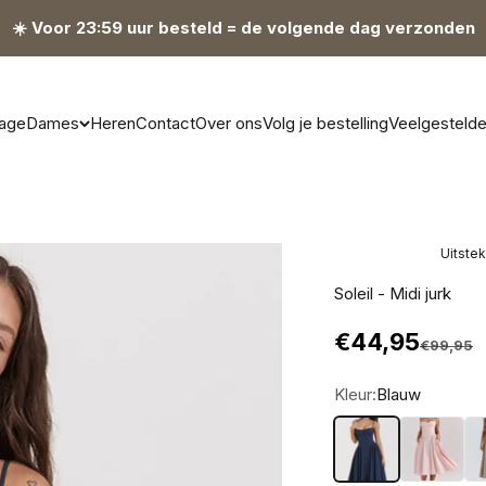
☀️ Voor 23:59 uur besteld = de volgende dag verzonden
age
Dames
Heren
Contact
Over ons
Volg je bestelling
Veelgesteld
Uitste
Soleil - Midi jurk
Aanbiedingsp
€44,95
Normale p
€99,95
Kleur:
Blauw
Blauw
Roze
Be