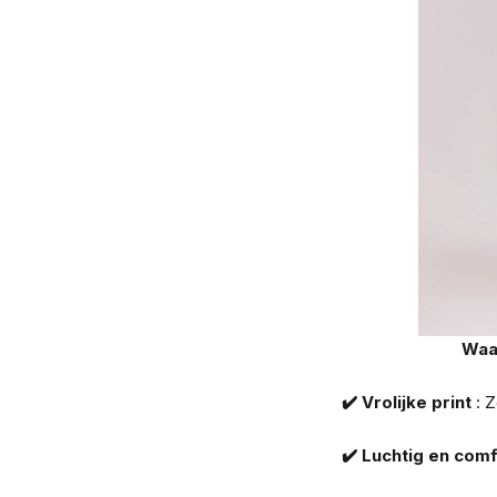
Waar
✔️ Vrolijke print
: Z
✔️ Luchtig en com