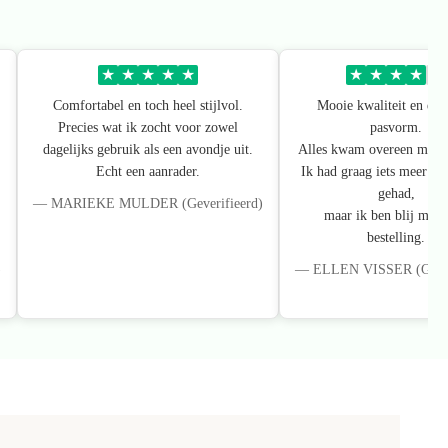
★
★
★
★
★
★
★
★
★
★
Comfortabel en toch heel stijlvol.
Mooie kwaliteit en een 
Precies wat ik zocht voor zowel
pasvorm.
dagelijks gebruik als een avondje uit.
Alles kwam overeen met de
Echt een aanrader.
Ik had graag iets meer kl
gehad,
— MARIEKE MULDER (Geverifieerd)
maar ik ben blij met 
bestelling.
)
— ELLEN VISSER (Gever