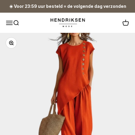
Naar inhoud
☀️ Voor 23:59 uur besteld = de volgende dag verzonden
Hendriksen Mode
Navigatiemenu openen
Zoeken openen
Winke
In-/uitzoomen