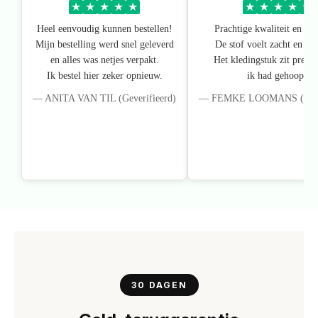
★
★
★
★
★
★
★
★
★
★
Heel eenvoudig kunnen bestellen!
Prachtige kwaliteit en pa
Mijn bestelling werd snel geleverd
De stof voelt zacht en lux
en alles was netjes verpakt.
Het kledingstuk zit precie
Ik bestel hier zeker opnieuw.
ik had gehoopt.
— ANITA VAN TIL (Geverifieerd)
— FEMKE LOOMANS (Gever
30 DAGEN