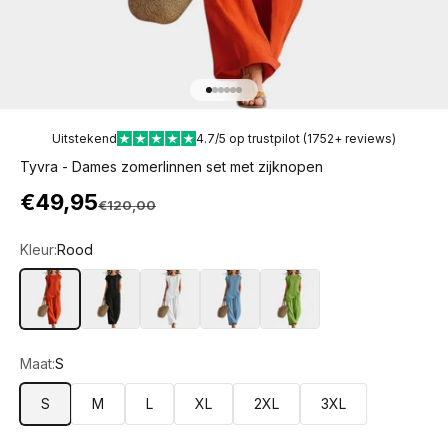
Naar artikel 1
Naar artikel 2
Naar artikel 3
Naar artikel 4
Naar artikel 5
Naar artikel 6
Uitstekend
4.7/5 op trustpilot (1752+ reviews)
Tyvra - Dames zomerlinnen set met zijknopen
Aanbiedingsprijs
€49,95
Normale prijs
€120,00
Kleur:
Rood
Rood
Zwart
Wit
Blauw
Groen
Maat:
S
S
M
L
XL
2XL
3XL