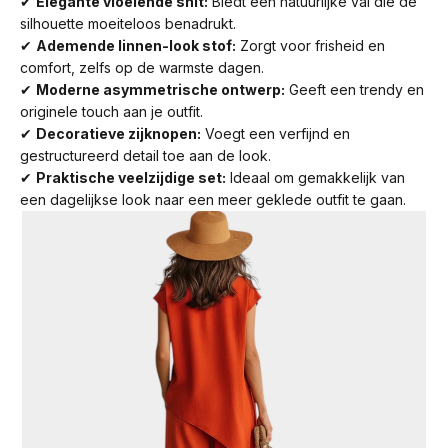
✔
Elegante vloeiende snit:
Biedt een natuurlijke val die de
silhouette moeiteloos benadrukt.
✔
Ademende linnen-look stof:
Zorgt voor frisheid en
comfort, zelfs op de warmste dagen.
✔
Moderne asymmetrische ontwerp:
Geeft een trendy en
originele touch aan je outfit.
✔
Decoratieve zijknopen:
Voegt een verfijnd en
gestructureerd detail toe aan de look.
✔
Praktische veelzijdige set:
Ideaal om gemakkelijk van
een dagelijkse look naar een meer geklede outfit te gaan.